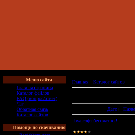
Меню сайта
Главная
»
Каталог сайтов
» К
Главная страница
В категории сайтов:
1
Каталог файлов
Показано сайтов:
1-1
FAQ (вопрос/ответ)
Чат
Сортировать по:
Дате
·
Назв
Обратная связь
Каталог сайтов
Java софт бесплатно !
Все для мобильных телефон
Помощь по скачиванию