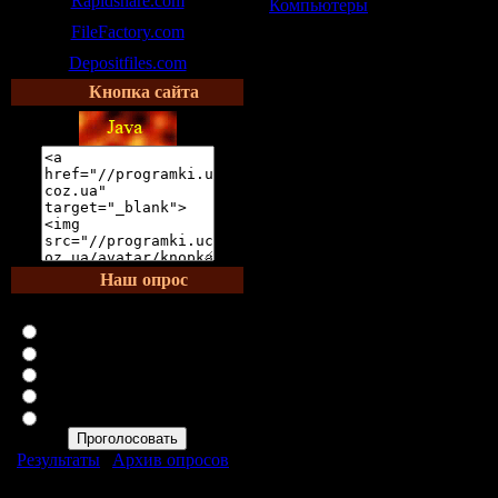
Rapidshare.com
Компьютеры
|
Переходов:
849
FileFactory.com
Depositfiles.com
Кнопка сайта
Наш опрос
Как вам данный сайт?
Отлично
Так себе
Терпимо
Нормально
Ужасно
Результаты
|
Архив опросов
Всего ответов:
633