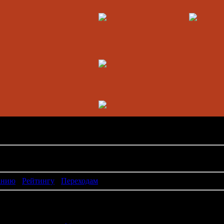
омпьютеры
анию
·
Рейтингу
·
Переходам
ов - БЕСПЛАТНО !