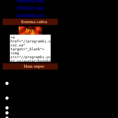
Rapidshare.com
FileFactory.com
Depositfiles.com
Кнопка сайта
Наш опрос
Что является залогом
крепкого здоровья?
Нормальный режим дня,
регулярный отдых,
здоровый сон
Ничего. Здоровье или
есть, или его нет
Занятия спортом
Правильное питание
Экология