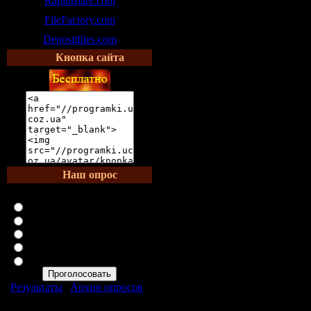
Rapidshare.com
FileFactory.com
Depositfiles.com
Кнопка сайта
Наш опрос
Как вам данный сайт?
Отлично
Так себе
Терпимо
Нормально
Ужасно
Результаты
|
Архив опросов
Всего ответов:
633