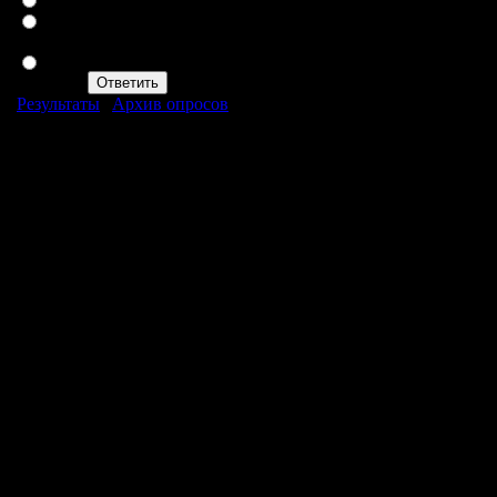
Отказ от вредных
привычек
Приём витаминов
Результаты
|
Архив опросов
Всего ответов:
535
BY FLIPER © 2026