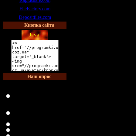
Rapidshare.com
FileFactory.com
Depositfiles.com
Кнопка сайта
Наш опрос
Что является залогом
крепкого здоровья?
Нормальный режим дня,
регулярный отдых,
здоровый сон
Ничего. Здоровье или
есть, или его нет
Занятия спортом
Правильное питание
Экология